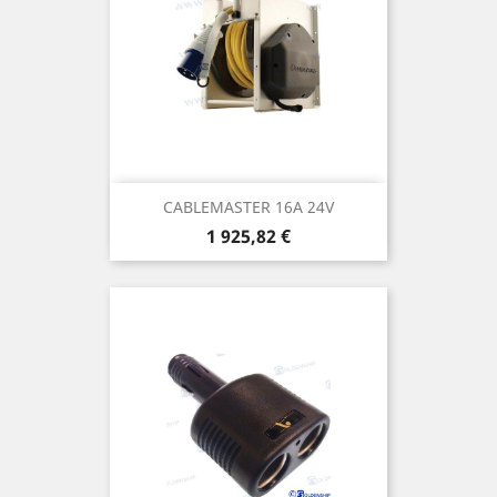
CABLEMASTER 16A 24V
Prix
1 925,82 €