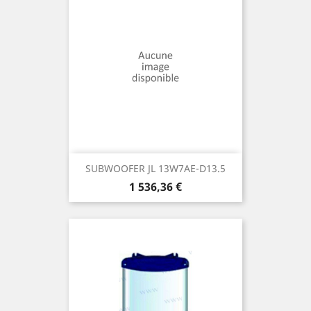
SUBWOOFER JL 13W7AE-D13.5
Prix
1 536,36 €