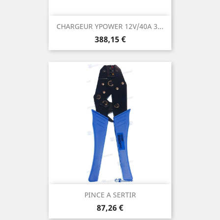
CHARGEUR YPOWER 12V/40A 3...
Prix
388,15 €
PINCE A SERTIR
Prix
87,26 €