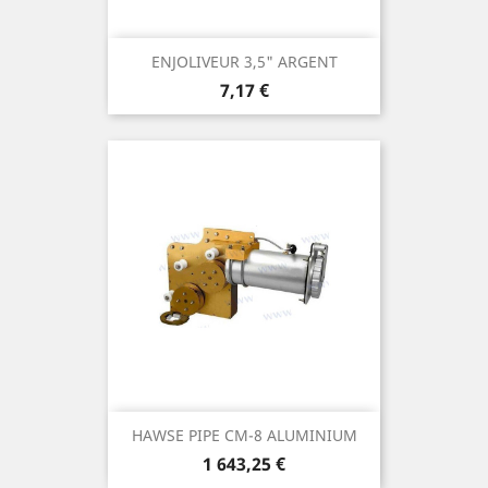
ENJOLIVEUR 3,5" ARGENT
Prix
7,17 €
HAWSE PIPE CM-8 ALUMINIUM
Prix
1 643,25 €