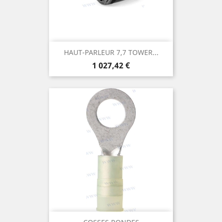
HAUT-PARLEUR 7,7 TOWER...
Prix
1 027,42 €