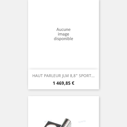
HAUT PARLEUR JLM 8,8" SPORT...
Prix
1 469,85 €