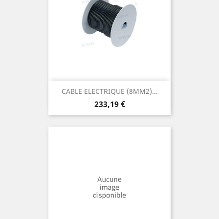
CABLE ELECTRIQUE (8MM2)...
Prix
233,19 €