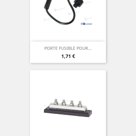
PORTE FUSIBLE POUR...
Prix
1,71 €