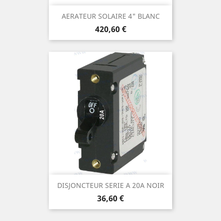
AERATEUR SOLAIRE 4" BLANC
Prix
420,60 €
DISJONCTEUR SERIE A 20A NOIR
Prix
36,60 €