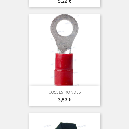
Prix
5,22 €
COSSES RONDES
Prix
3,57 €