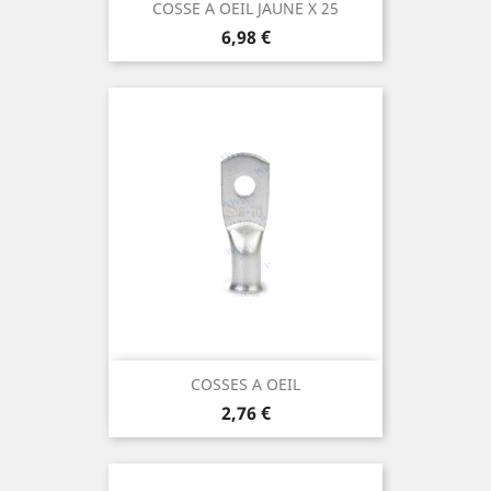
COSSE A OEIL JAUNE X 25
Prix
6,98 €
COSSES A OEIL
Prix
2,76 €