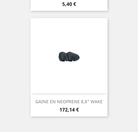
Prix
5,40 €
GAINE EN NEOPRENE 8,8" WAKE
Prix
172,14 €