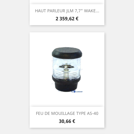
HAUT PARLEUR JLM 7,7" WAKE...
Prix
2 359,62 €
FEU DE MOUILLAGE TYPE AS-40
Prix
30,66 €