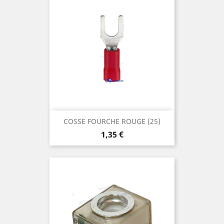
COSSE FOURCHE ROUGE (25)
Prix
1,35 €