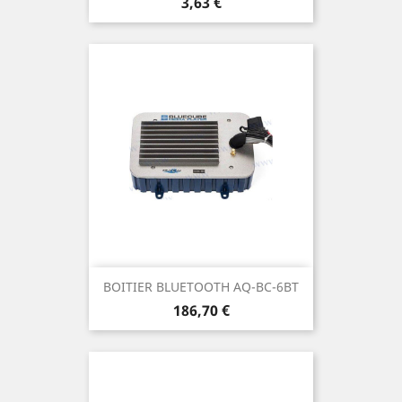
Prix
3,63 €
BOITIER BLUETOOTH AQ-BC-6BT
Prix
186,70 €