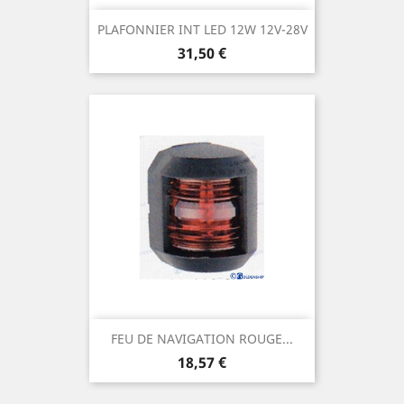
PLAFONNIER INT LED 12W 12V-28V
Prix
31,50 €
FEU DE NAVIGATION ROUGE...
Prix
18,57 €