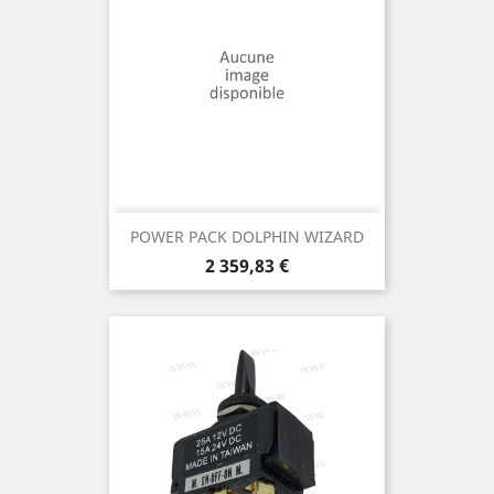
POWER PACK DOLPHIN WIZARD
Prix
2 359,83 €