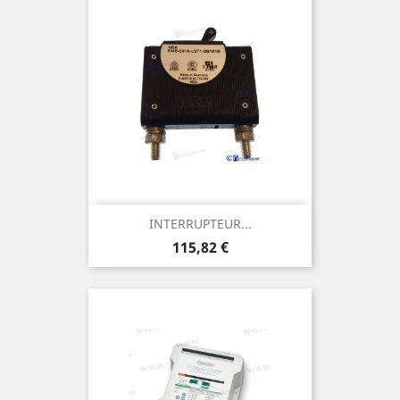
INTERRUPTEUR...
Prix
115,82 €