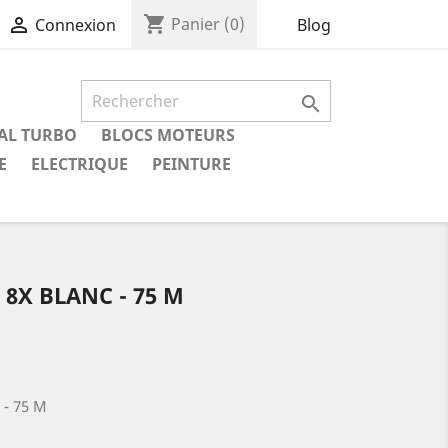
shopping_cart

Panier
(0)
Blog
Connexion

IAL TURBO
BLOCS MOTEURS
E
ELECTRIQUE
PEINTURE
8X BLANC - 75 M
- 75 M