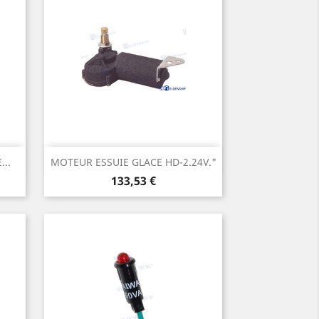
Aperçu rapide

...
MOTEUR ESSUIE GLACE HD-2.24V."
Prix
133,53 €