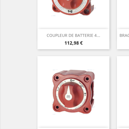
Aperçu rapide

COUPLEUR DE BATTERIE 4...
BRAC
Prix
112,98 €