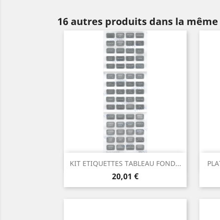
16 autres produits dans la même 
Aperçu rapide

KIT ETIQUETTES TABLEAU FOND...
PLA
Prix
20,01 €