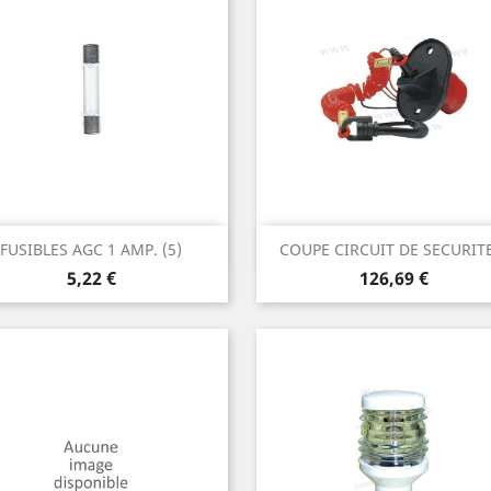
Aperçu rapide
Aperçu rapide


FUSIBLES AGC 1 AMP. (5)
COUPE CIRCUIT DE SECURITE
Prix
Prix
5,22 €
126,69 €