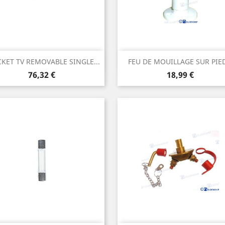
Aperçu rapide
Aperçu rapide


KET TV REMOVABLE SINGLE...
FEU DE MOUILLAGE SUR PIED
Prix
Prix
76,32 €
18,99 €