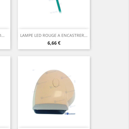
Aperçu rapide

...
LAMPE LED ROUGE A ENCASTRER...
Prix
6,66 €