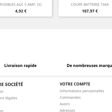
Aperçu rapide
Aperçu rapide


FUSIBLES AGC 5 AMP. (5)
COUPE BATTERIE 150A
Prix
Prix
4,92 €
107,97 €
Livraison rapide
De nombreuses marqu
E SOCIÉTÉ
VOTRE COMPTE
Informations personnelles
son
Commandes
ns légales
Avoirs
Adresses
os