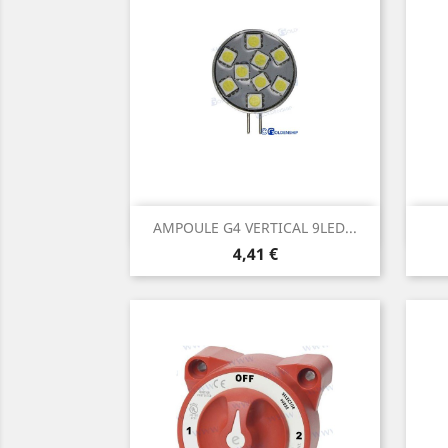
Aperçu rapide

AMPOULE G4 VERTICAL 9LED...
Prix
4,41 €