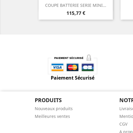
Aperçu rapide

COUPE BATTERIE SERIE MINI...
Prix
115,77 €
Paiement Sécurisé
PRODUITS
NOTR
Nouveaux produits
Livrai
Meilleures ventes
Mentio
CGV
A prop