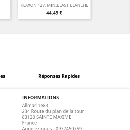
Aperçu rapide

KLAXON 12V. MINIBLAST BLANCHE
Prix
44,49 €
es
Réponses Rapides
INFORMATIONS
Allmarine83
234 Route du plan de la tour
83120 SAINTE MAXIME
France
Appelez-nous :
0977450759 -