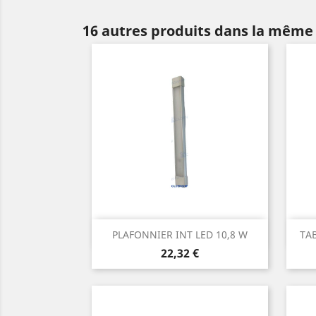
16 autres produits dans la même 
Aperçu rapide

PLAFONNIER INT LED 10,8 W
TA
Prix
22,32 €