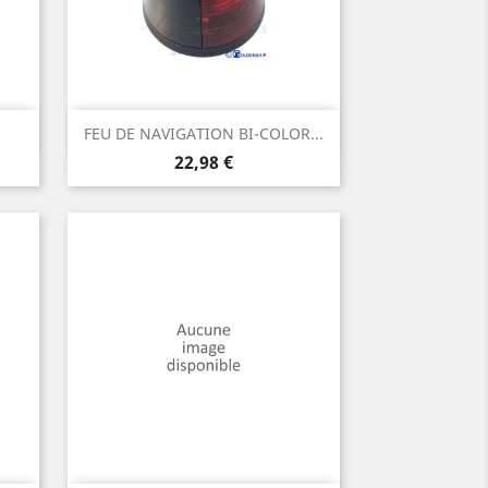
Aperçu rapide

FEU DE NAVIGATION BI-COLOR...
Prix
22,98 €