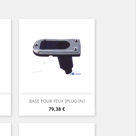
Aperçu rapide

BASE POUR FEUX (PLUG-IN)
Prix
79,38 €