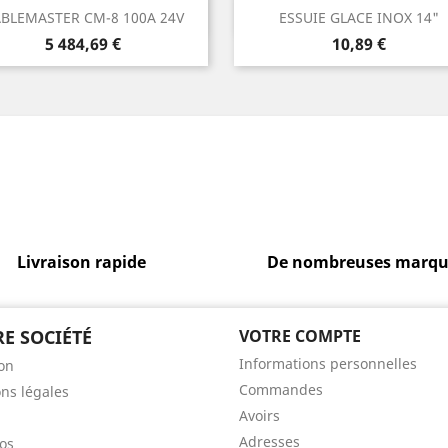
Aperçu rapide
Aperçu rapide


BLEMASTER CM-8 100A 24V
ESSUIE GLACE INOX 14"
Prix
Prix
5 484,69 €
10,89 €
Livraison rapide
De nombreuses marqu
E SOCIÉTÉ
VOTRE COMPTE
Informations personnelles
son
Commandes
ns légales
Avoirs
Adresses
os