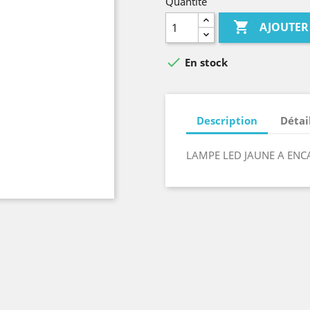
Quantité

AJOUTER

En stock
Description
Détai
LAMPE LED JAUNE A ENC