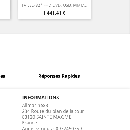
Aperçu rapide

TV LED 32" FHD DVD, USB, MMMI,
Prix
1 441,41 €
es
Réponses Rapides
INFORMATIONS
Allmarine83
234 Route du plan de la tour
83120 SAINTE MAXIME
France
Appelez-nous :
0977450759 -