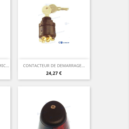
Aperçu rapide

C...
CONTACTEUR DE DEMARRAGE...
Prix
24,27 €