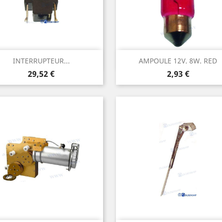
Aperçu rapide
Aperçu rapide


INTERRUPTEUR...
AMPOULE 12V. 8W. RED
Prix
Prix
29,52 €
2,93 €