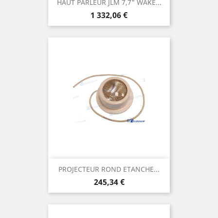
HAUT PARLEUR JLM 7,7" WAKE...
Prix
1 332,06 €
PROJECTEUR ROND ETANCHE...
Prix
245,34 €