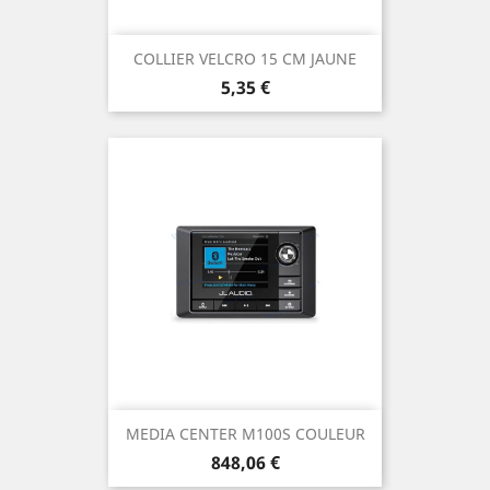
COLLIER VELCRO 15 CM JAUNE
Prix
5,35 €
MEDIA CENTER M100S COULEUR
Prix
848,06 €