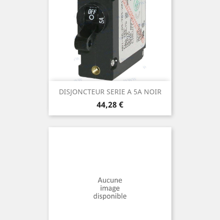
DISJONCTEUR SERIE A 5A NOIR
Prix
44,28 €