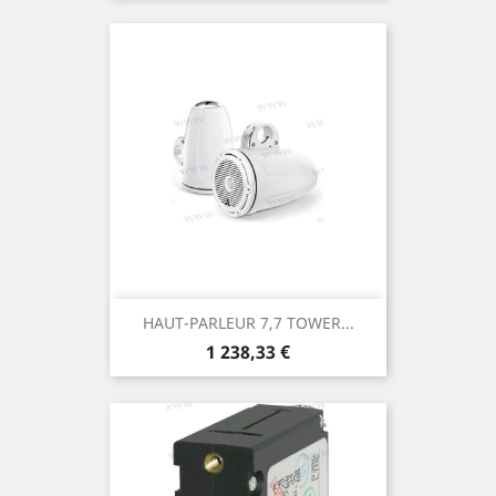
HAUT-PARLEUR 7,7 TOWER...
Prix
1 238,33 €