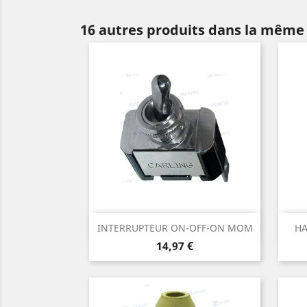
16 autres produits dans la même 
Aperçu rapide

INTERRUPTEUR ON-OFF-ON MOM
HA
Prix
14,97 €