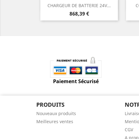
Aperçu rapide

CHARGEUR DE BATTERIE 24V...
C
Prix
868,39 €
Paiement Sécurisé
PRODUITS
NOTR
Nouveaux produits
Livrai
Meilleures ventes
Mentio
CGV
A prop