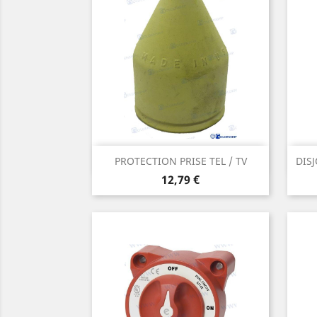
Aperçu rapide

PROTECTION PRISE TEL / TV
DIS
Prix
12,79 €