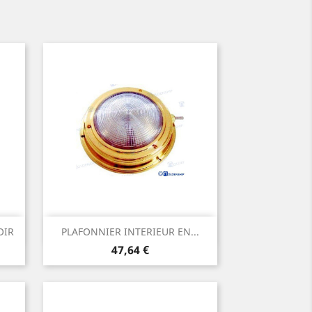
Aperçu rapide

OIR
PLAFONNIER INTERIEUR EN...
Prix
47,64 €