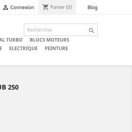
shopping_cart

Panier
(0)
Blog
Connexion

IAL TURBO
BLOCS MOTEURS
E
ELECTRIQUE
PEINTURE
UB 250