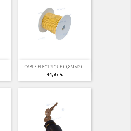
Aperçu rapide

.
CABLE ELECTRIQUE (0,8MM2)...
Prix
44,97 €