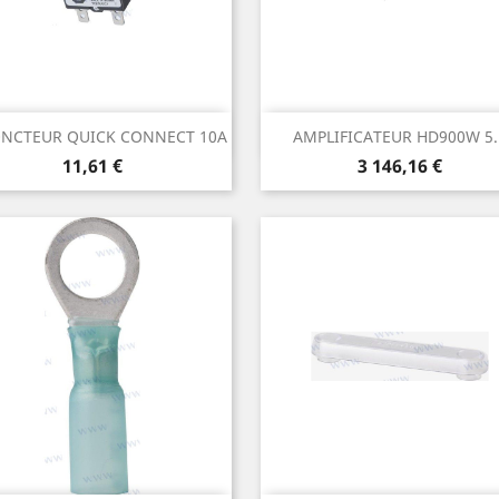
Aperçu rapide
Aperçu rapide


ONCTEUR QUICK CONNECT 10A
AMPLIFICATEUR HD900W 5..
Prix
Prix
11,61 €
3 146,16 €