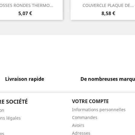
Aperçu rapide
Aperçu rapide


OSSES RONDES THERMO...
COUVERCLE PLAQUE DE...
Prix
Prix
5,07 €
8,58 €
Livraison rapide
De nombreuses marqu
E SOCIÉTÉ
VOTRE COMPTE
Informations personnelles
son
Commandes
ns légales
Avoirs
Adresses
os