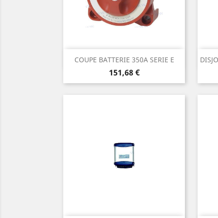
Aperçu rapide

COUPE BATTERIE 350A SERIE E
DISJ
Prix
151,68 €