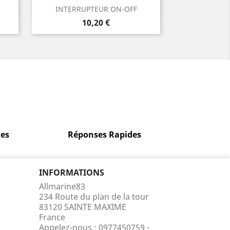
Aperçu rapide

INTERRUPTEUR ON-OFF
Prix
10,20 €
es
Réponses Rapides
INFORMATIONS
Allmarine83
234 Route du plan de la tour
83120 SAINTE MAXIME
France
Appelez-nous :
0977450759 -