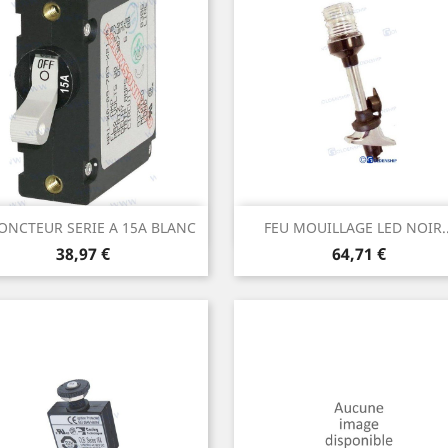
Aperçu rapide
Aperçu rapide


JONCTEUR SERIE A 15A BLANC
FEU MOUILLAGE LED NOIR..
Prix
Prix
38,97 €
64,71 €