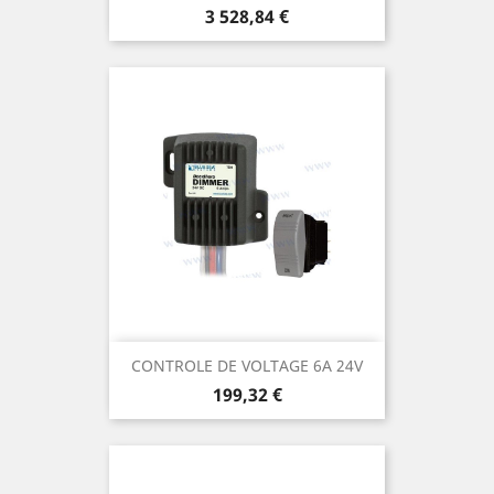
Prix
3 528,84 €
CONTROLE DE VOLTAGE 6A 24V
Prix
199,32 €