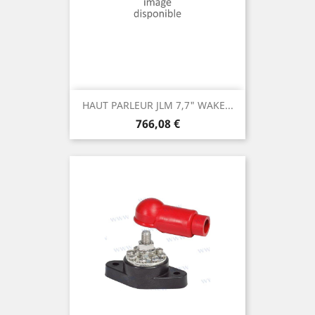
HAUT PARLEUR JLM 7,7" WAKE...
Prix
766,08 €