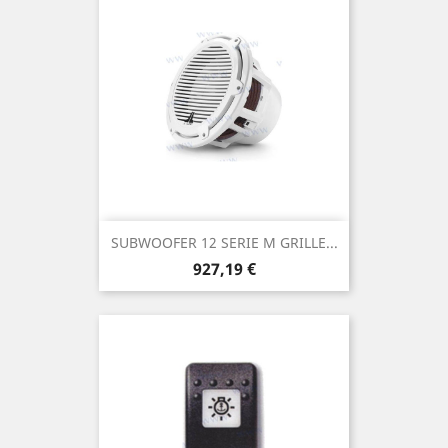
SUBWOOFER 12 SERIE M GRILLE...
Prix
927,19 €