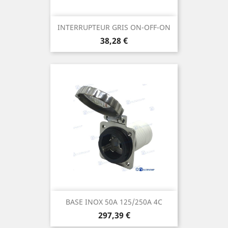
INTERRUPTEUR GRIS ON-OFF-ON
Prix
38,28 €
BASE INOX 50A 125/250A 4C
Prix
297,39 €