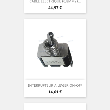
CABLE ELECTRIQUE (0,8MM2)...
Prix
44,97 €
INTERRUPTEUR A LEVIER ON-OFF
Prix
14,61 €