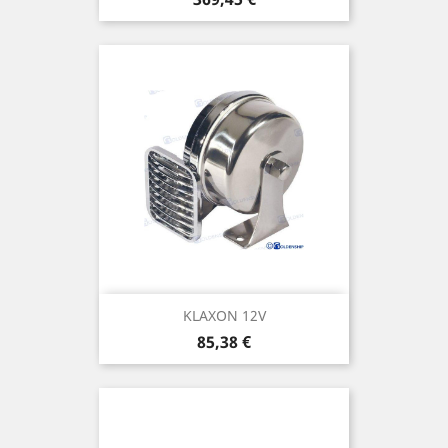
KLAXON 12V
Prix
85,38 €