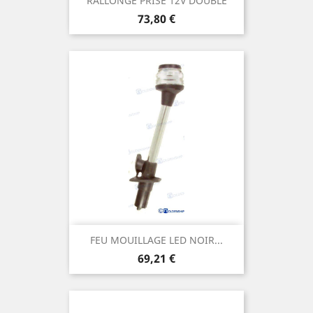
RALLONGE PRISE 12V DOUBLE
Prix
73,80 €
FEU MOUILLAGE LED NOIR...
Prix
69,21 €