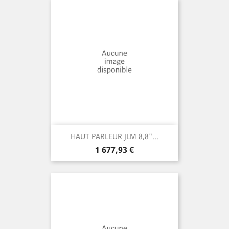
HAUT PARLEUR JLM 8,8"...
Prix
1 677,93 €