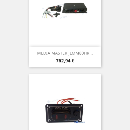
MEDIA MASTER JLMM80HR...
Prix
762,94 €