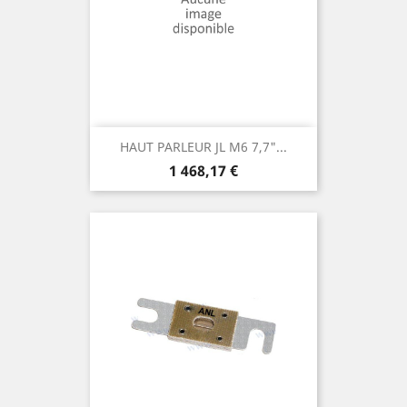
HAUT PARLEUR JL M6 7,7"...
Prix
1 468,17 €