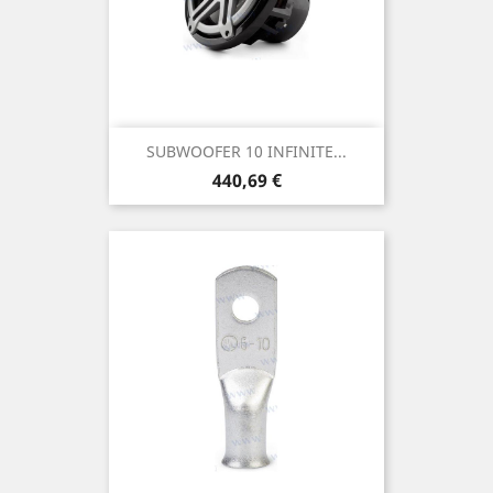
SUBWOOFER 10 INFINITE...
Prix
440,69 €