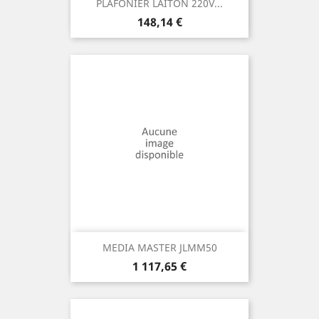
PLAFONIER LAITON 220V...
Prix
148,14 €
MEDIA MASTER JLMM50
Prix
1 117,65 €