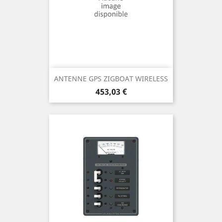
ANTENNE GPS ZIGBOAT WIRELESS
Prix
453,03 €