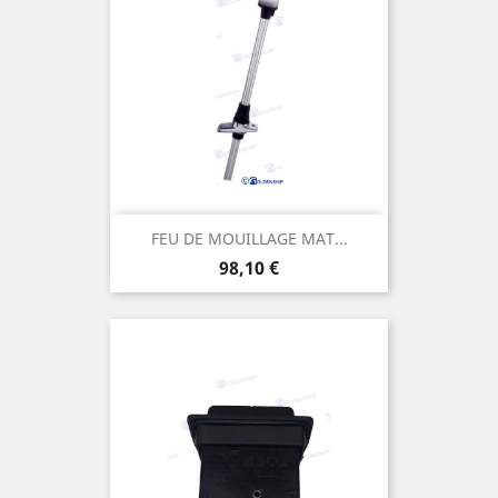
FEU DE MOUILLAGE MAT...
Prix
98,10 €