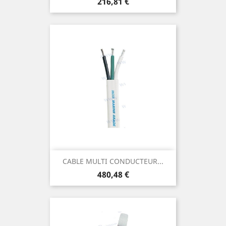
Prix
216,81 €
CABLE MULTI CONDUCTEUR...
Prix
480,48 €