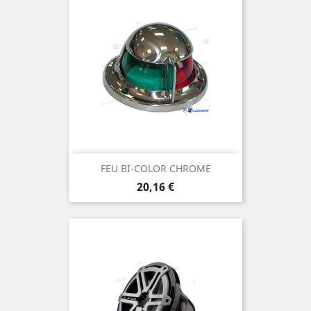
FEU BI-COLOR CHROME
Prix
20,16 €