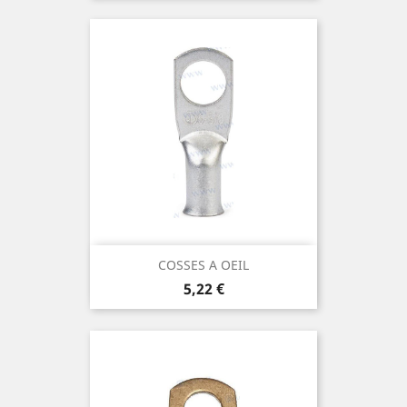
COSSES A OEIL
Prix
5,22 €