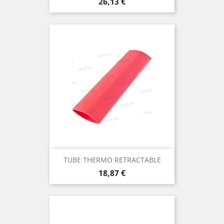
Prix
26,13 €
TUBE THERMO RETRACTABLE
Prix
18,87 €