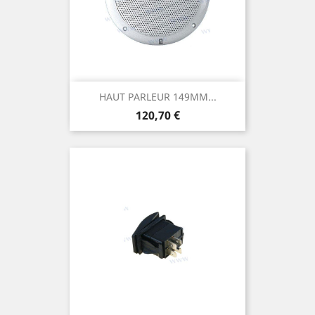
HAUT PARLEUR 149MM...
Prix
120,70 €