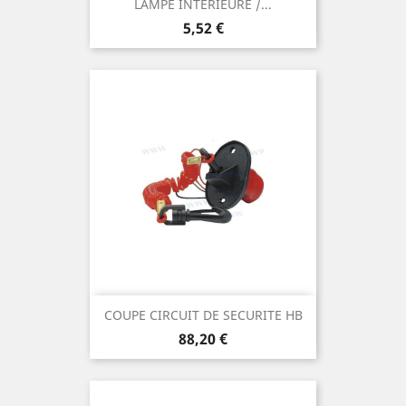
LAMPE INTERIEURE /...
Prix
5,52 €
COUPE CIRCUIT DE SECURITE HB
Prix
88,20 €