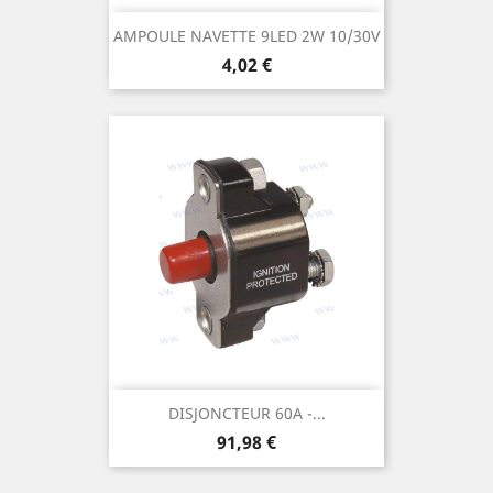
AMPOULE NAVETTE 9LED 2W 10/30V
Prix
4,02 €
DISJONCTEUR 60A -...
Prix
91,98 €