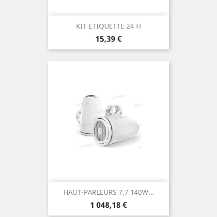
KIT ETIQUETTE 24 H
Prix
15,39 €
HAUT-PARLEURS 7,7 140W...
Prix
1 048,18 €