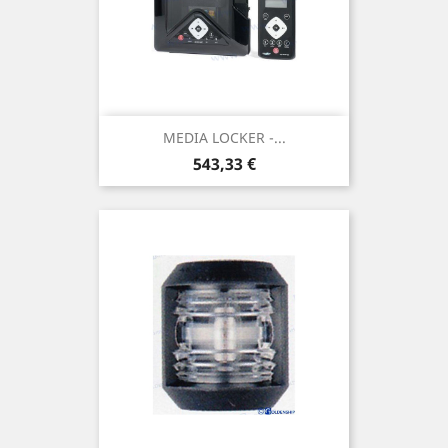
MEDIA LOCKER -...
Prix
543,33 €