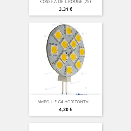
COSSE A OEIL ROUGE (25)
Prix
3,31 €
AMPOULE G4 HORIZONTAL...
Prix
4,20 €