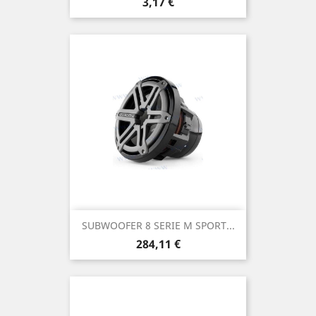
Prix
3,17 €
SUBWOOFER 8 SERIE M SPORT...
Prix
284,11 €