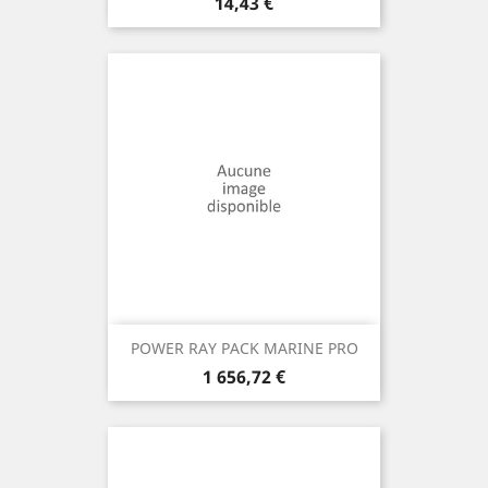
Prix
14,43 €
POWER RAY PACK MARINE PRO
Prix
1 656,72 €