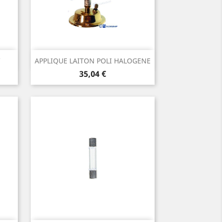
Aperçu rapide

APPLIQUE LAITON POLI HALOGENE
Prix
35,04 €