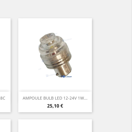
Aperçu rapide

 8C
AMPOULE BULB LED 12-24V 1W...
Prix
25,10 €