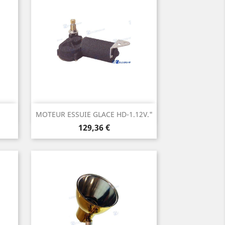
Aperçu rapide

MOTEUR ESSUIE GLACE HD-1.12V."
Prix
129,36 €