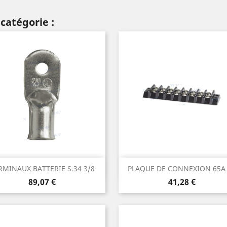
catégorie :
Aperçu rapide
Aperçu rapide


RMINAUX BATTERIE S.34 3/8
PLAQUE DE CONNEXION 65A
Prix
Prix
89,07 €
41,28 €