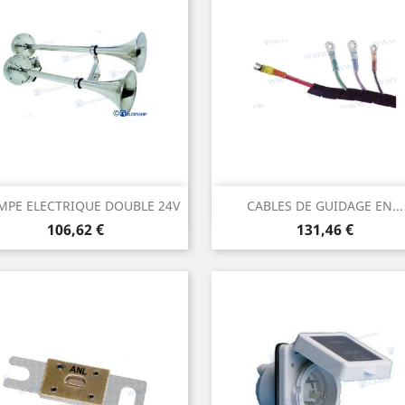
Aperçu rapide
Aperçu rapide


MPE ELECTRIQUE DOUBLE 24V
CABLES DE GUIDAGE EN...
Prix
Prix
106,62 €
131,46 €