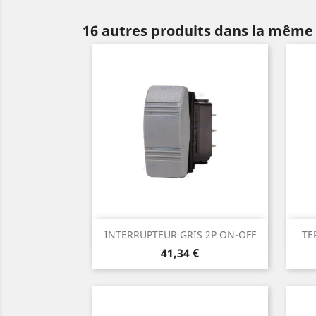
16 autres produits dans la même 
Aperçu rapide

INTERRUPTEUR GRIS 2P ON-OFF
TE
Prix
41,34 €