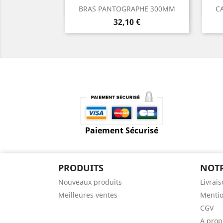
Aperçu rapide

BRAS PANTOGRAPHE 300MM
CA
Prix
32,10 €
Paiement Sécurisé
PRODUITS
NOTR
Nouveaux produits
Livrai
Meilleures ventes
Mentio
CGV
A prop