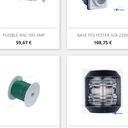
Aperçu rapide
Aperçu rapide


FUSIBLE ANL 500 AMP
BASE POLYESTER 32A 220V
Prix
Prix
59,67 €
108,75 €