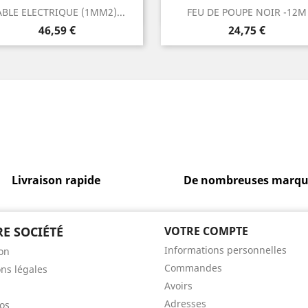
Aperçu rapide
Aperçu rapide


BLE ELECTRIQUE (1MM2)...
FEU DE POUPE NOIR -12M
Prix
Prix
46,59 €
24,75 €
Livraison rapide
De nombreuses marqu
E SOCIÉTÉ
VOTRE COMPTE
Informations personnelles
son
Commandes
ns légales
Avoirs
Adresses
os