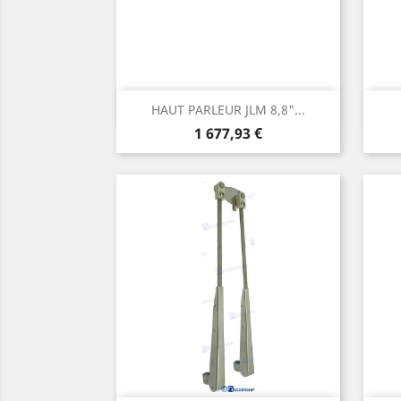
Aperçu rapide

HAUT PARLEUR JLM 8,8"...
Prix
1 677,93 €