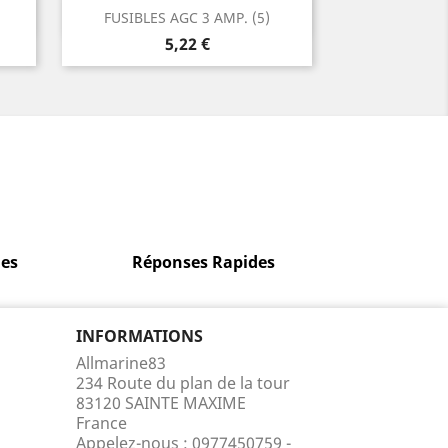
Aperçu rapide

FUSIBLES AGC 3 AMP. (5)
Prix
5,22 €
es
Réponses Rapides
INFORMATIONS
Allmarine83
234 Route du plan de la tour
83120 SAINTE MAXIME
France
Appelez-nous :
0977450759 -