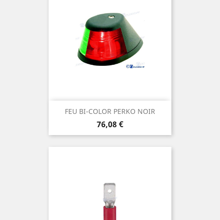
FEU BI-COLOR PERKO NOIR
Prix
76,08 €