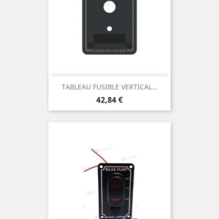
TABLEAU FUSIBLE VERTICAL...
Prix
42,84 €