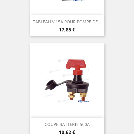
TABLEAU V 15A POUR POMPE DE...
Prix
17,85 €
COUPE BATTERIE 500A
Prix
10,62 €