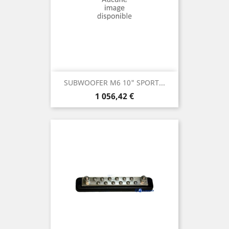
SUBWOOFER M6 10" SPORT...
Prix
1 056,42 €