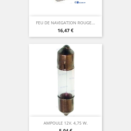
FEU DE NAVIGATION ROUGE...
Prix
16,47 €
AMPOULE 12V. 4,75 W.
Prix
5,04 €