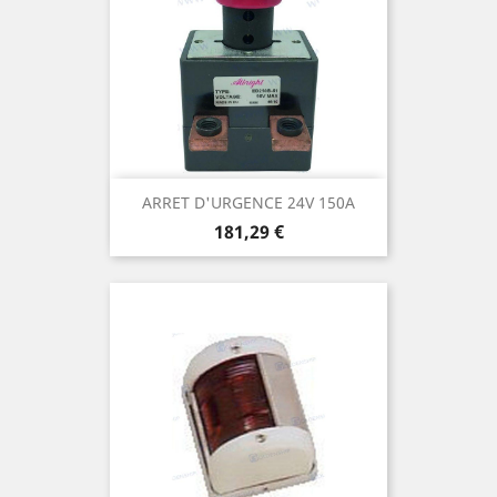
ARRET D'URGENCE 24V 150A
Prix
181,29 €