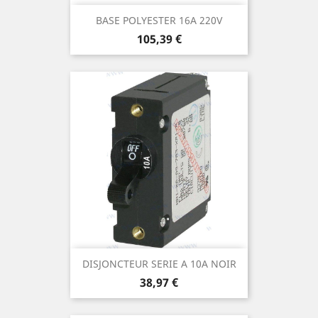
BASE POLYESTER 16A 220V
Prix
105,39 €
DISJONCTEUR SERIE A 10A NOIR
Prix
38,97 €