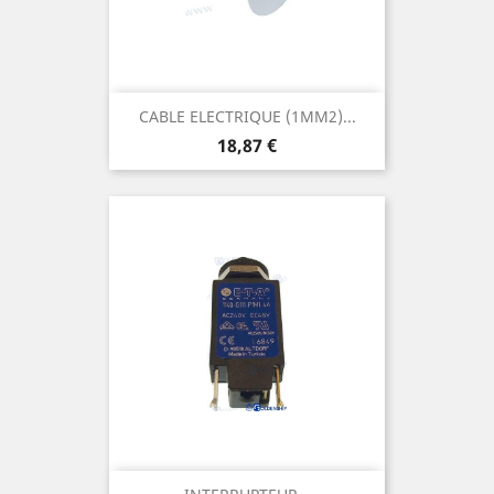
CABLE ELECTRIQUE (1MM2)...
Prix
18,87 €