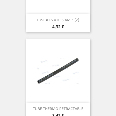
FUSIBLES ATC 5 AMP. (2)
Prix
4,32 €
TUBE THERMO RETRACTABLE
Prix
3,42 €