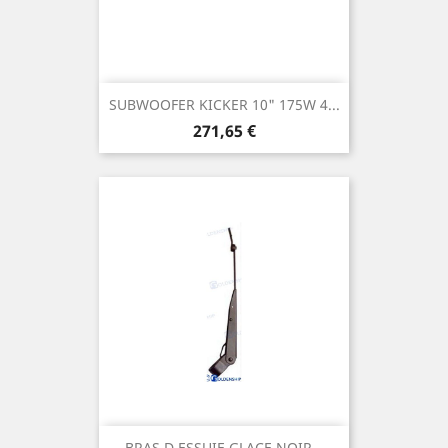
SUBWOOFER KICKER 10" 175W 4...
Prix
271,65 €
BRAS D ESSUIE GLACE NOIR...