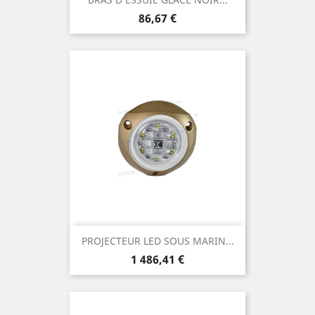
Prix
86,67 €
PROJECTEUR LED SOUS MARIN...
Prix
1 486,41 €