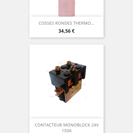
COSSES RONDES THERMO...
Prix
34,56 €
CONTACTEUR MONOBLOCK 24V
150A