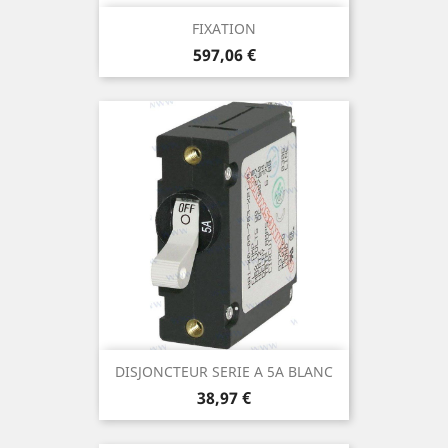
FIXATION
Prix
597,06 €
DISJONCTEUR SERIE A 5A BLANC
Prix
38,97 €