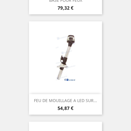
BASE POUR FEUX
Prix
79,32 €
FEU DE MOUILLAGE A LED SUR...
Prix
54,87 €