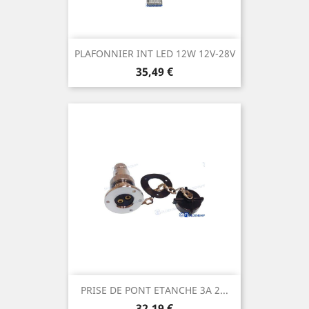
PLAFONNIER INT LED 12W 12V-28V
Prix
35,49 €
PRISE DE PONT ETANCHE 3A 2...
Prix
32,19 €