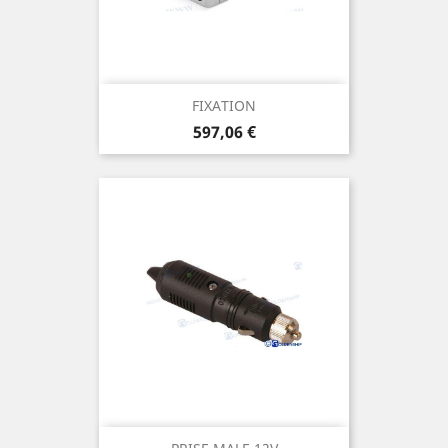
FIXATION
Prix
597,06 €