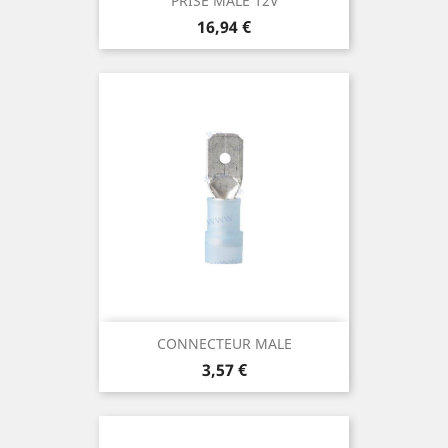
PRISE MALE 12V
Prix
16,94 €
CONNECTEUR MALE
Prix
3,57 €