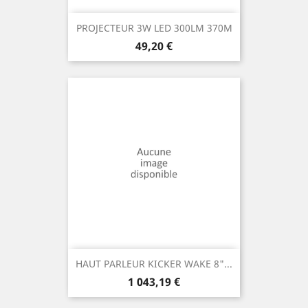
PROJECTEUR 3W LED 300LM 370M
Prix
49,20 €
HAUT PARLEUR KICKER WAKE 8"...
Prix
1 043,19 €