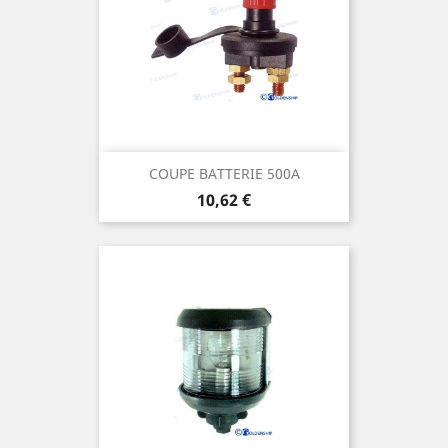
COUPE BATTERIE 500A
Prix
10,62 €