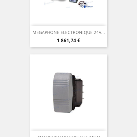
MEGAPHONE ELECTRONIQUE 24V...
Prix
1 861,74 €