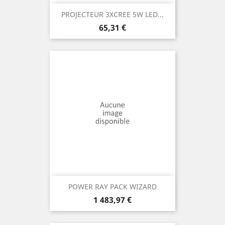
PROJECTEUR 3XCREE 5W LED...
Prix
65,31 €
POWER RAY PACK WIZARD
Prix
1 483,97 €