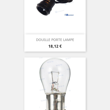
DOUILLE PORTE LAMPE
Prix
18,12 €