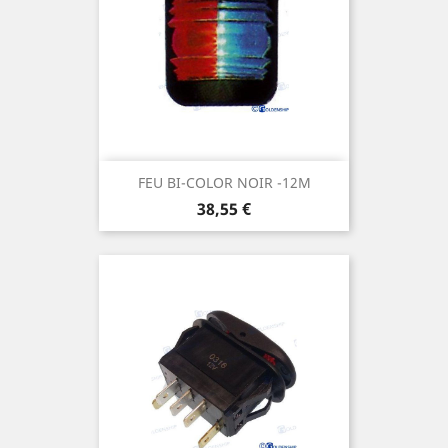
FEU BI-COLOR NOIR -12M
Prix
38,55 €