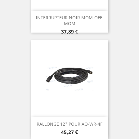
INTERRUPTEUR NOIR MOM-OFF-
MOM
Prix
37,89 €
RALLONGE 12" POUR AQ-WR-4F
Prix
45,27 €