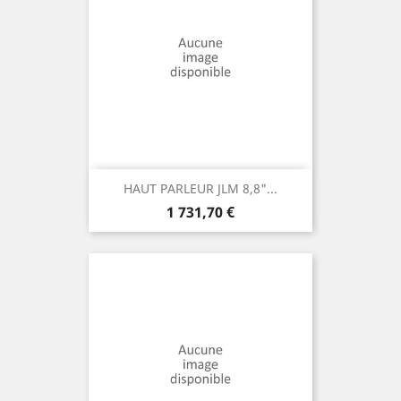
HAUT PARLEUR JLM 8,8"...
Prix
1 731,70 €