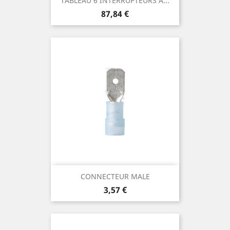
TABLEAU 6 INTERRUPTEURS A...
Prix
87,84 €
CONNECTEUR MALE
Prix
3,57 €