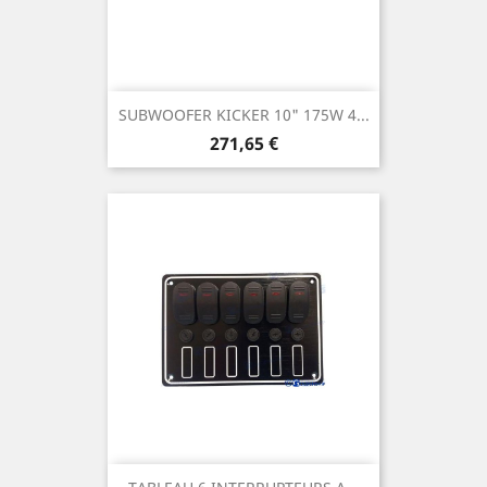
SUBWOOFER KICKER 10" 175W 4...
Prix
271,65 €