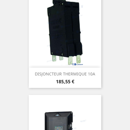
DISJONCTEUR THERMIQUE 10A
Prix
185,55 €