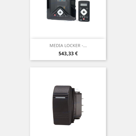
MEDIA LOCKER -...
Prix
543,33 €