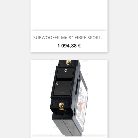
SUBWOOFER M6 8" FIBRE SPORT...
Prix
1 094,88 €