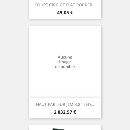
COUPE CIRCUIT FLAT ROCKER...
Prix
49,05 €
HAUT PARLEUR JLM 8,8" LED...
Prix
2 832,57 €