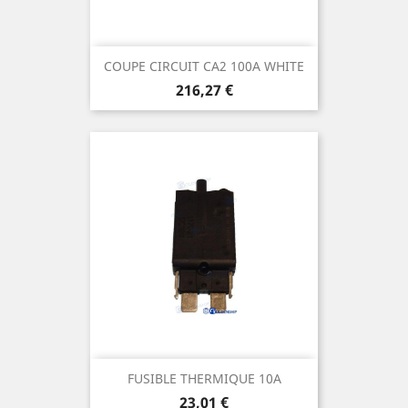
COUPE CIRCUIT CA2 100A WHITE
Prix
216,27 €
FUSIBLE THERMIQUE 10A
Prix
23,01 €