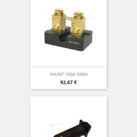
SHUNT 100A 50MV
Prix
92,67 €