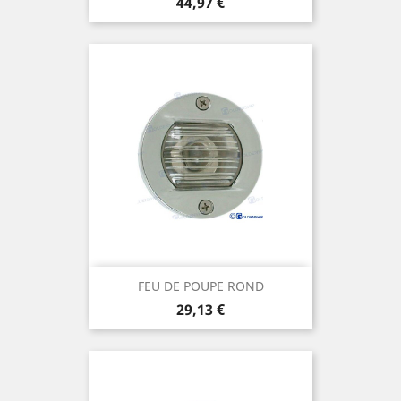
Prix
44,97 €
FEU DE POUPE ROND
Prix
29,13 €