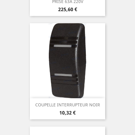
PRISE 63A 220V
Prix
225,60 €
COUPELLE INTERRUPTEUR NOIR
Prix
10,32 €