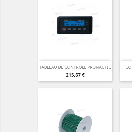
Aperçu rapide

TABLEAU DE CONTROLE PRONAUTIC
CO
Prix
215,67 €