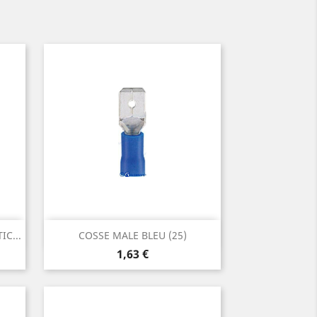
Aperçu rapide

C...
COSSE MALE BLEU (25)
Prix
1,63 €