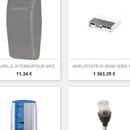
Aperçu rapide
Aperçu rapide


UPELLE INTERRUPTEUR GRIS
AMPLIFICATEUR 400W SERIE M
Prix
Prix
11,34 €
1 363,29 €