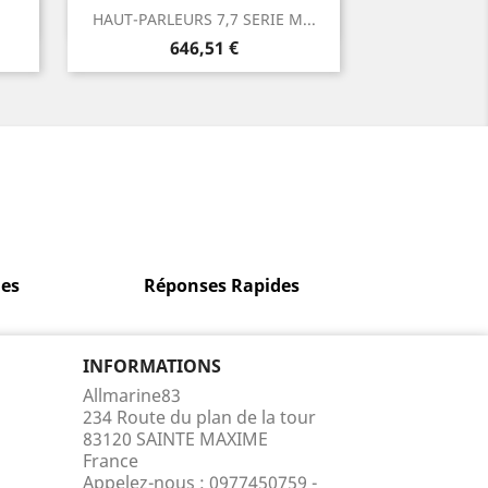
Aperçu rapide

HAUT-PARLEURS 7,7 SERIE M...
Prix
646,51 €
es
Réponses Rapides
INFORMATIONS
Allmarine83
234 Route du plan de la tour
83120 SAINTE MAXIME
France
Appelez-nous :
0977450759 -