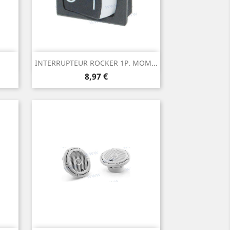
Aperçu rapide

INTERRUPTEUR ROCKER 1P. MOM...
Prix
8,97 €