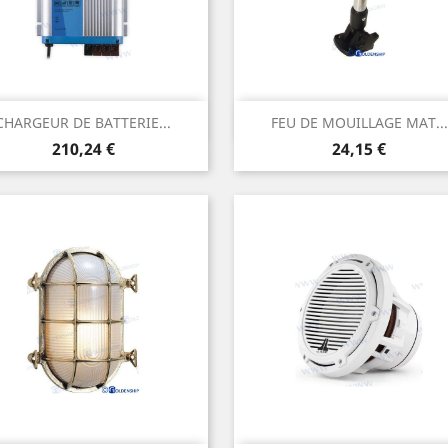
Aperçu rapide
Aperçu rapide


CHARGEUR DE BATTERIE...
FEU DE MOUILLAGE MAT...
Prix
Prix
210,24 €
24,15 €