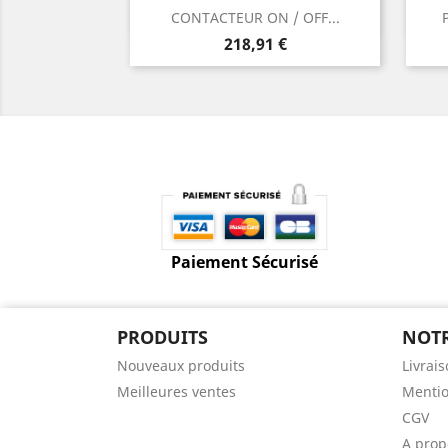
Aperçu rapide

CONTACTEUR ON / OFF...
Prix
218,91 €
Paiement Sécurisé
PRODUITS
NOTR
Nouveaux produits
Livrai
Meilleures ventes
Mentio
CGV
A prop