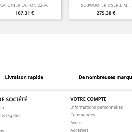
Aperçu rapide
Aperçu rapide


PLAFONIER LAITON 220V...
SUBWOOFER 8 SERIE M...
Prix
Prix
107,31 €
275,30 €
Livraison rapide
De nombreuses marqu
E SOCIÉTÉ
VOTRE COMPTE
Informations personnelles
son
Commandes
ns légales
Avoirs
Adresses
os