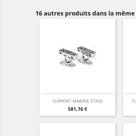
16 autres produits dans la même 
Aperçu rapide

SUPPORT MARINE ETXV3
T
Prix
581,76 €