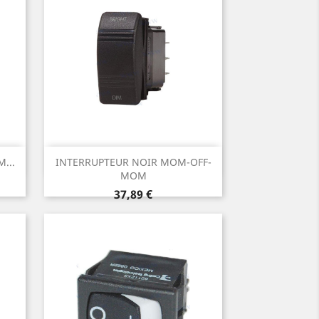
Aperçu rapide

...
INTERRUPTEUR NOIR MOM-OFF-
MOM
Prix
37,89 €