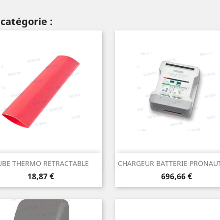
catégorie :
Aperçu rapide
Aperçu rapide


UBE THERMO RETRACTABLE
CHARGEUR BATTERIE PRONAUTI
Prix
Prix
18,87 €
696,66 €