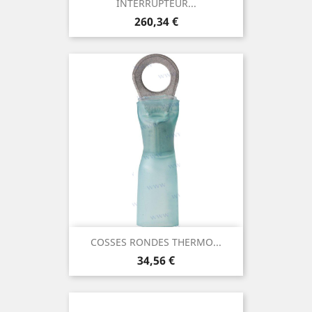
INTERRUPTEUR...
Prix
260,34 €
COSSES RONDES THERMO...
Prix
34,56 €