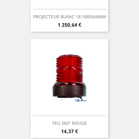
PROJECTEUR BLANC 181X80X66MM
Prix
1 250,64 €
FEU 360° ROUGE
Prix
14,37 €