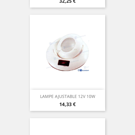
Prix
32,25 €
LAMPE AJUSTABLE 12V 10W
Prix
14,33 €