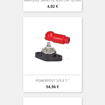
AMPOULE NAVETTE 9LED 2W 10/30V
Prix
4,02 €
POWERPOST 3/8 8 T."
Prix
54,96 €