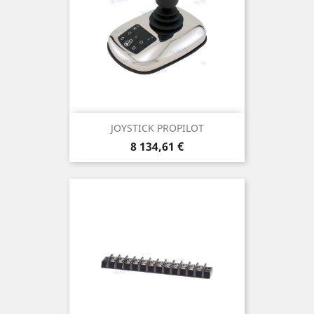
JOYSTICK PROPILOT
Prix
8 134,61 €