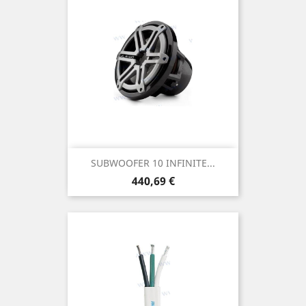
SUBWOOFER 10 INFINITE...
Prix
440,69 €