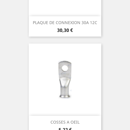
PLAQUE DE CONNEXION 30A 12C
Prix
30,30 €
COSSES A OEIL
Prix
5,22 €