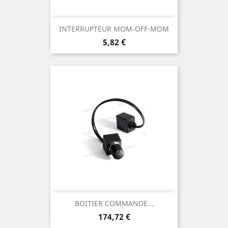
INTERRUPTEUR MOM-OFF-MOM
Prix
5,82 €
BOITIER COMMANDE...
Prix
174,72 €