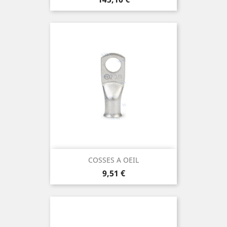
COSSES A OEIL
Prix
9,51 €