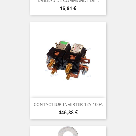
TABLEAU DE COMMANDE DE...
Prix
15,81 €
CONTACTEUR INVERTER 12V 100A
Prix
446,88 €