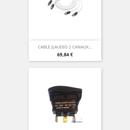
CABLE JLAUDIO 2 CANAUX...
Prix
69,84 €