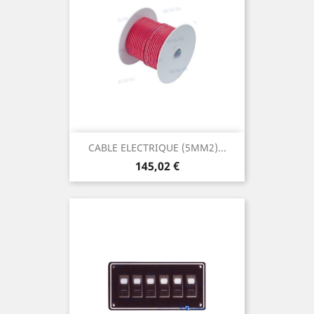
CABLE ELECTRIQUE (5MM2)...
Prix
145,02 €