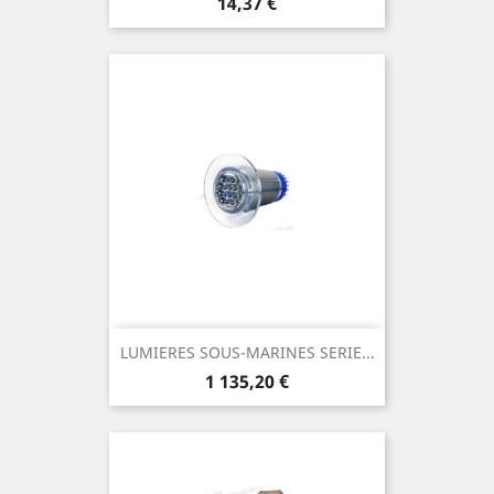
Prix
14,37 €
LUMIERES SOUS-MARINES SERIE...
Prix
1 135,20 €