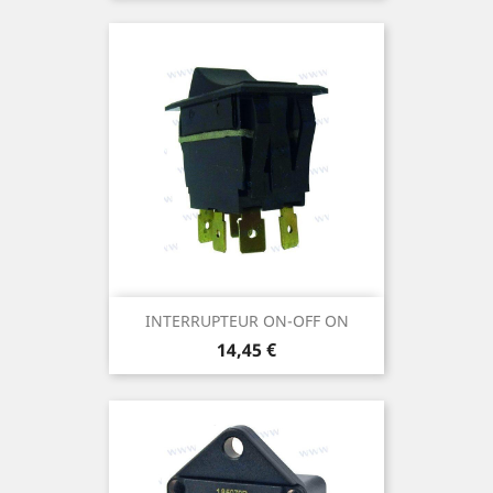
INTERRUPTEUR ON-OFF ON
Prix
14,45 €