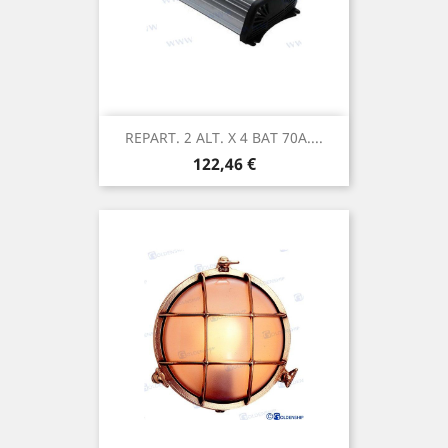
REPART. 2 ALT. X 4 BAT 70A....
Prix
122,46 €