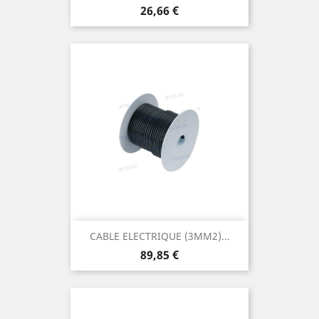
Prix
26,66 €
CABLE ELECTRIQUE (3MM2)...
Prix
89,85 €