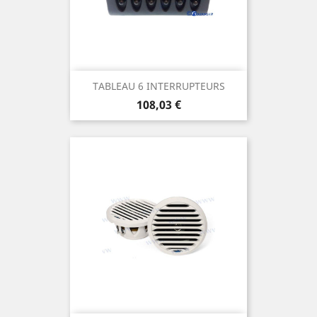
TABLEAU 6 INTERRUPTEURS
Prix
108,03 €