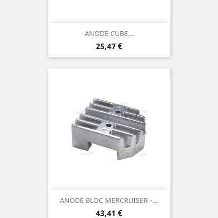
ANODE CUBE...
Prix
25,47 €
ANODE BLOC MERCRUISER -...
Prix
43,41 €