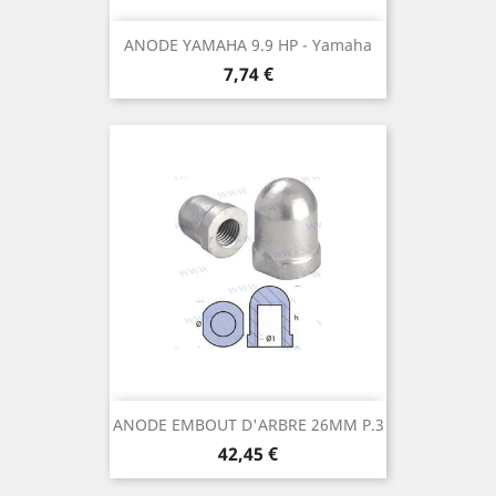
ANODE YAMAHA 9.9 HP - Yamaha
Prix
7,74 €
ANODE EMBOUT D'ARBRE 26MM P.3
Prix
42,45 €