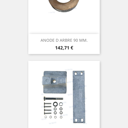
ANODE D ARBRE 90 MM.
Prix
142,71 €