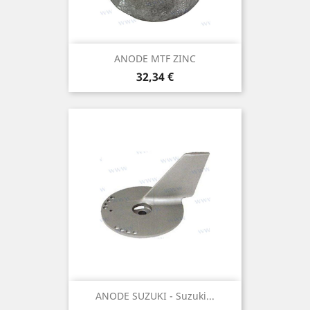
ANODE MTF ZINC
Prix
32,34 €
ANODE SUZUKI - Suzuki...