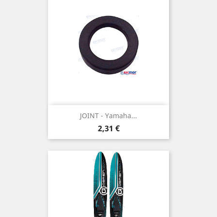
JOINT - Yamaha...
Prix
2,31 €