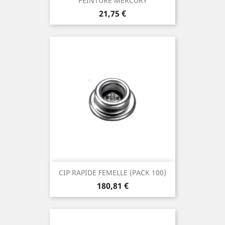
PEINTURE MERCURY
Prix
21,75 €
CIP RAPIDE FEMELLE (PACK 100)
Prix
180,81 €