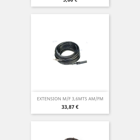
EXTENSION M/F 3,6MTS AM/FM
Prix
33,87 €