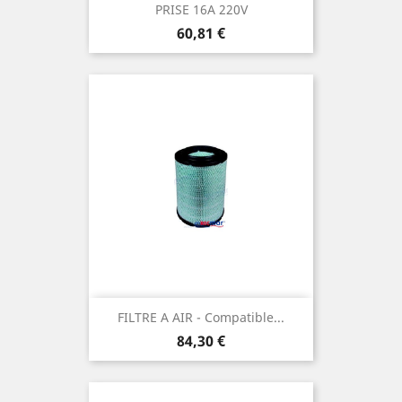
PRISE 16A 220V
Prix
60,81 €
FILTRE A AIR - Compatible...
Prix
84,30 €