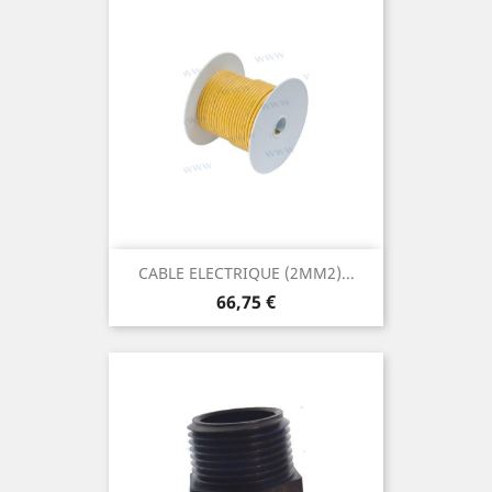
CABLE ELECTRIQUE (2MM2)...
Prix
66,75 €