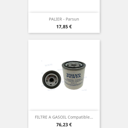
PALIER - Parsun
Prix
17,85 €
FILTRE A GASOIL Compatible...
Prix
76,23 €