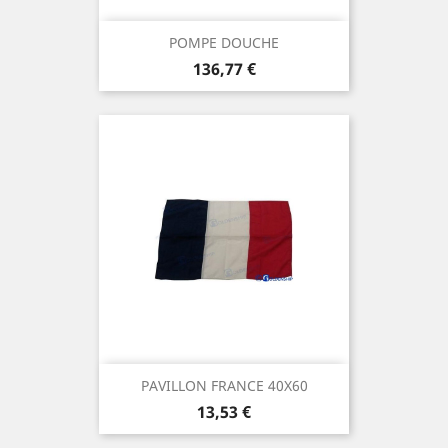
POMPE DOUCHE
Prix
136,77 €
PAVILLON FRANCE 40X60
Prix
13,53 €