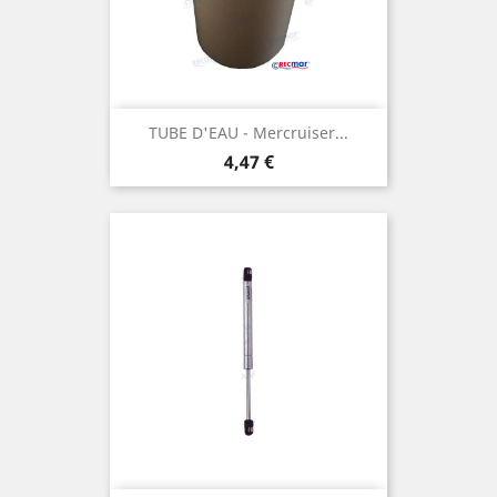
TUBE D'EAU - Mercruiser...
Prix
4,47 €