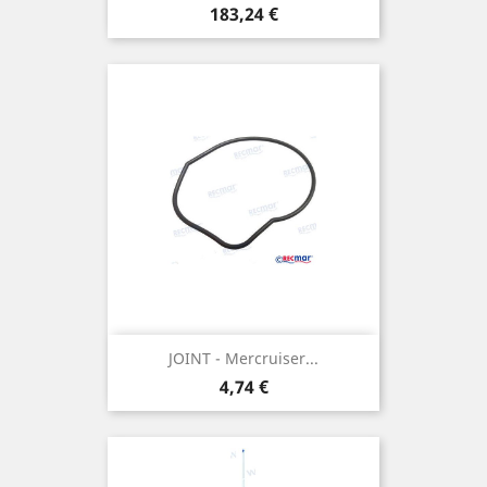
Prix
183,24 €
JOINT - Mercruiser...
Prix
4,74 €