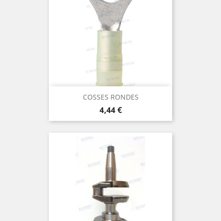
COSSES RONDES
Prix
4,44 €