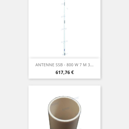
ANTENNE SSB - 800 W 7 M 3...
Prix
617,76 €