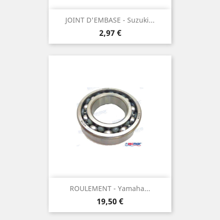
JOINT D'EMBASE - Suzuki...
Prix
2,97 €
ROULEMENT - Yamaha...
Prix
19,50 €