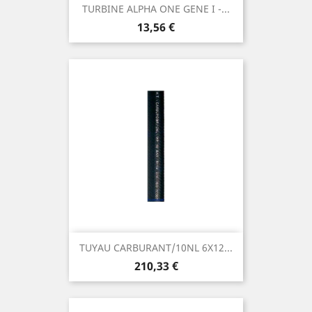
TURBINE ALPHA ONE GENE I -...
Prix
13,56 €
TUYAU CARBURANT/10NL 6X12...
Prix
210,33 €