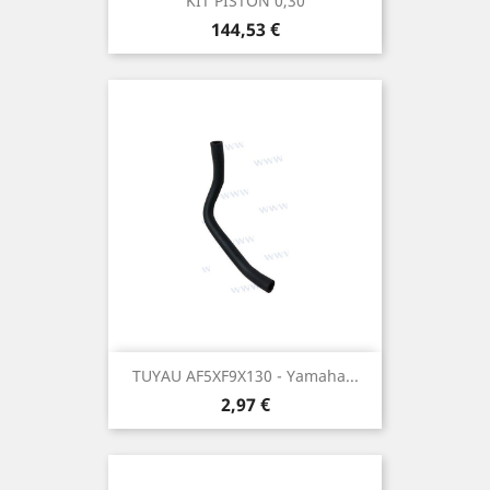
KIT PISTON 0,30
Prix
144,53 €
TUYAU AF5XF9X130 - Yamaha...
Prix
2,97 €