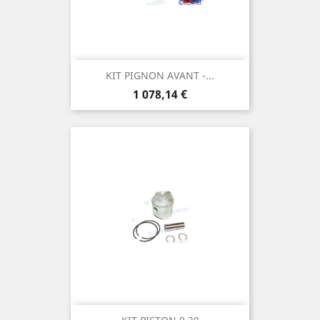
KIT PIGNON AVANT -...
Prix
1 078,14 €