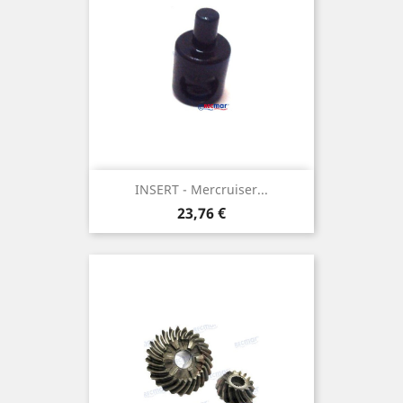
INSERT - Mercruiser...
Prix
23,76 €