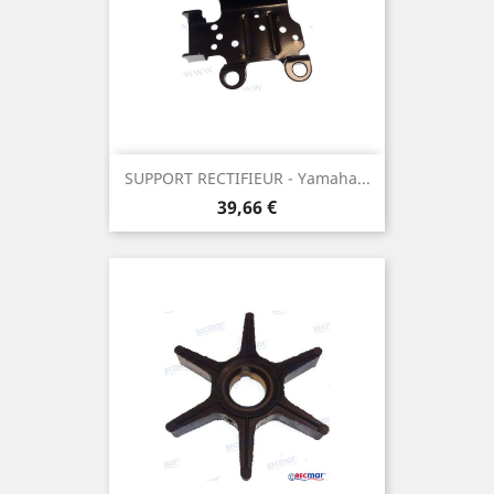
SUPPORT RECTIFIEUR - Yamaha...
Prix
39,66 €