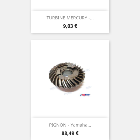
TURBINE MERCURY -...
Prix
9,03 €
PIGNON - Yamaha...
Prix
88,49 €