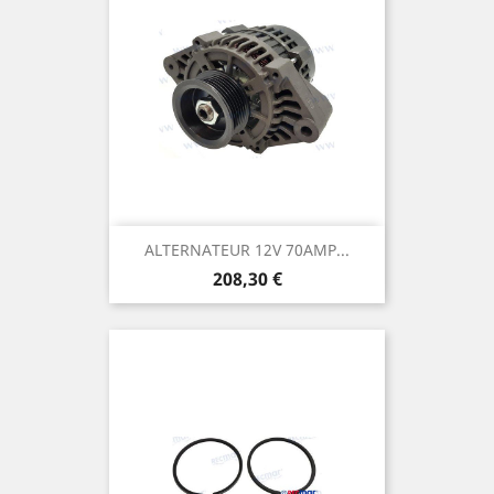
ALTERNATEUR 12V 70AMP...
Prix
208,30 €