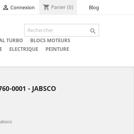
shopping_cart

Panier
(0)
Blog
Connexion

IAL TURBO
BLOCS MOTEURS
E
ELECTRIQUE
PEINTURE
60-0001 - JABSCO
Jabsco