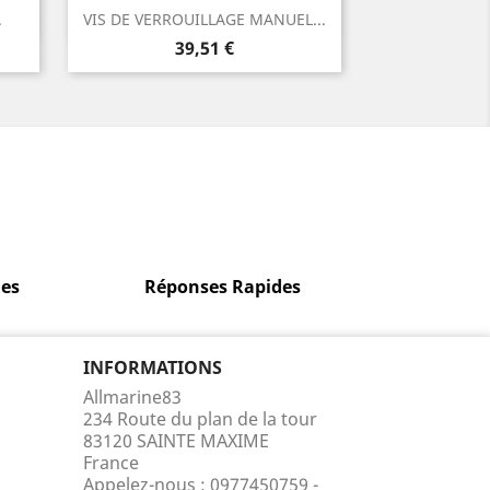
Aperçu rapide

.
VIS DE VERROUILLAGE MANUEL...
Prix
39,51 €
es
Réponses Rapides
INFORMATIONS
Allmarine83
234 Route du plan de la tour
83120 SAINTE MAXIME
France
Appelez-nous :
0977450759 -