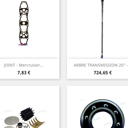
Aperçu rapide
Aperçu rapide


JOINT - Mercruiser...
ARBRE TRANSMISSION 20" -.
Prix
Prix
7,83 €
724,65 €