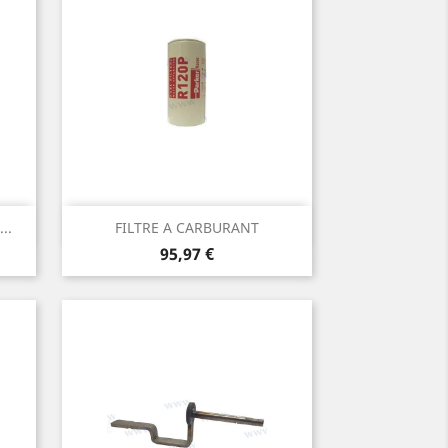
Aperçu rapide

..
FILTRE A CARBURANT
Prix
95,97 €