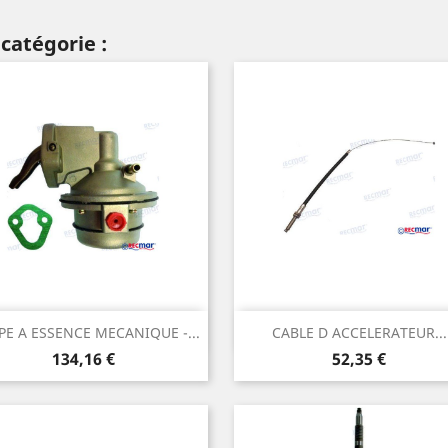
catégorie :
Aperçu rapide
Aperçu rapide


E A ESSENCE MECANIQUE -...
CABLE D ACCELERATEUR...
Prix
Prix
134,16 €
52,35 €