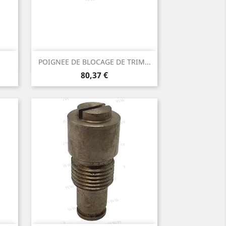
Aperçu rapide

POIGNEE DE BLOCAGE DE TRIM...
Prix
80,37 €