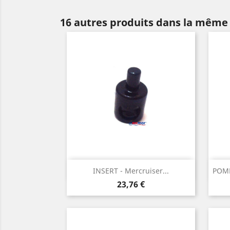
16 autres produits dans la même 
Aperçu rapide

INSERT - Mercruiser...
POMP
Prix
23,76 €