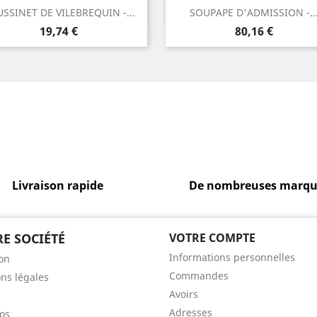
Aperçu rapide
Aperçu rapide


SSINET DE VILEBREQUIN -...
SOUPAPE D'ADMISSION -..
Prix
Prix
19,74 €
80,16 €
Livraison rapide
De nombreuses marqu
E SOCIÉTÉ
VOTRE COMPTE
Informations personnelles
son
Commandes
ns légales
Avoirs
Adresses
os