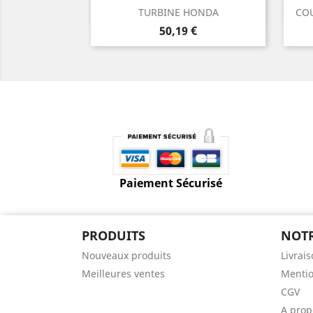
Aperçu rapide

TURBINE HONDA
COU
Prix
50,19 €
Paiement Sécurisé
PRODUITS
NOTR
Nouveaux produits
Livrai
Meilleures ventes
Mentio
CGV
A prop