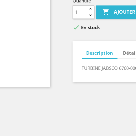
Quantité

AJOUTER

En stock
Description
Détai
TURBINE JABSCO 6760-000