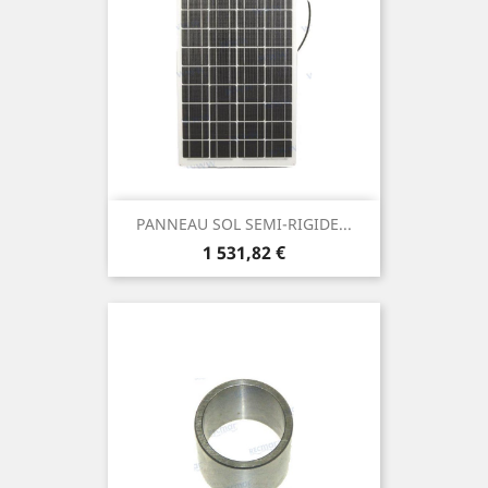
PANNEAU SOL SEMI-RIGIDE...
Prix
1 531,82 €