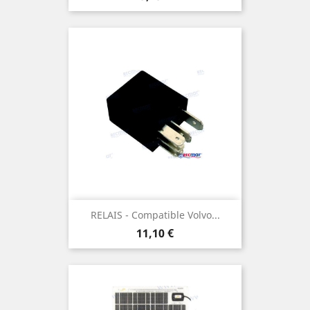
RELAIS - Compatible Volvo...
Prix
11,10 €