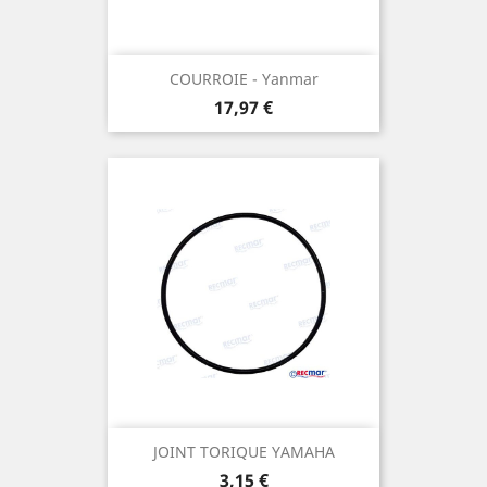
COURROIE - Yanmar
Prix
17,97 €
JOINT TORIQUE YAMAHA
Prix
3,15 €