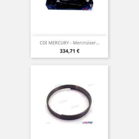
CDI MERCURY - Mercruiser...
Prix
334,71 €