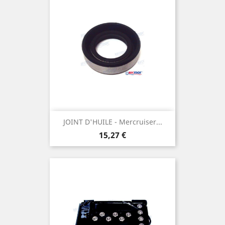
JOINT D'HUILE - Mercruiser...
Prix
15,27 €