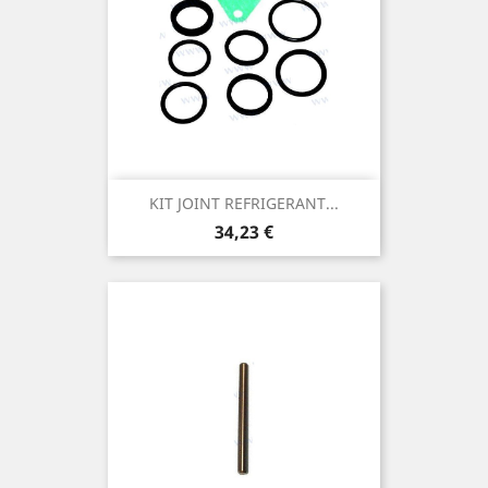
KIT JOINT REFRIGERANT...
Prix
34,23 €