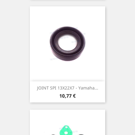
JOINT SPI 13X22X7 - Yamaha...
Prix
10,77 €