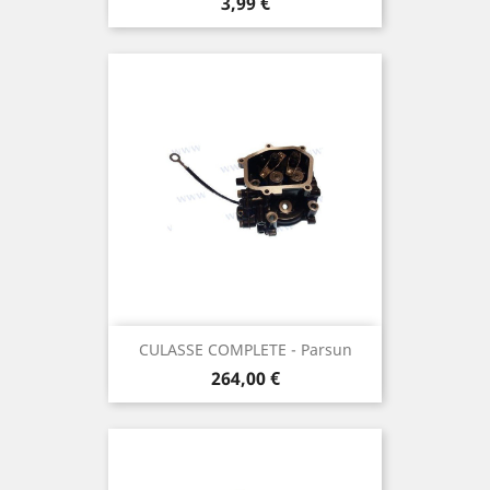
Prix
3,99 €
CULASSE COMPLETE - Parsun
Prix
264,00 €