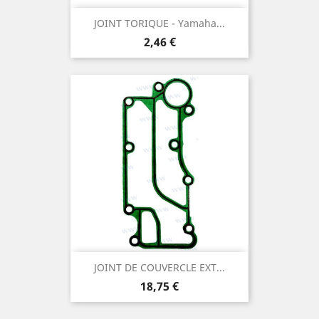
JOINT TORIQUE - Yamaha...
Prix
2,46 €
JOINT DE COUVERCLE EXT...
Prix
18,75 €