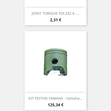
JOINT TORIQUE F20.2X2.4 -...
Prix
2,31 €
KIT PISTON YAMAHA - Yamaha...
Prix
125,34 €