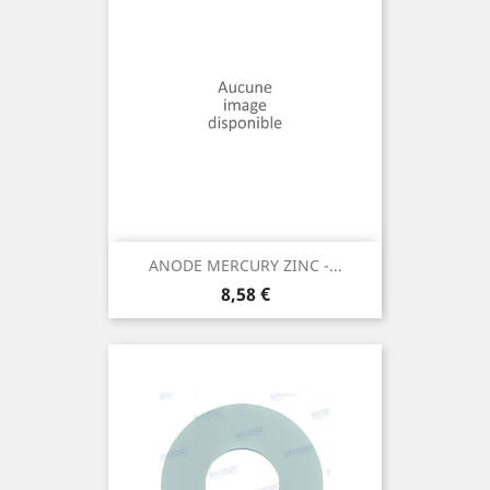
ANODE MERCURY ZINC -...
Prix
8,58 €