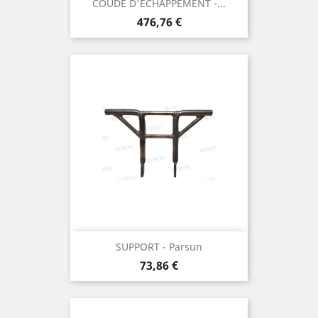
COUDE D'ECHAPPEMENT -...
Prix
476,76 €
SUPPORT - Parsun
Prix
73,86 €