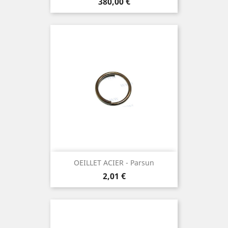
Prix
380,00 €
OEILLET ACIER - Parsun
Prix
2,01 €