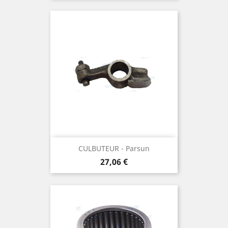
CULBUTEUR - Parsun
Prix
27,06 €