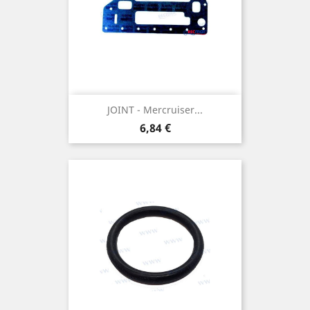
JOINT - Mercruiser...
Prix
6,84 €