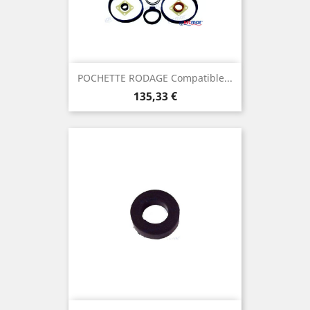
POCHETTE RODAGE Compatible...
Prix
135,33 €