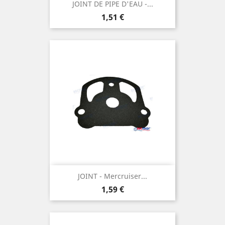
JOINT DE PIPE D'EAU -...
Prix
1,51 €
JOINT - Mercruiser...
Prix
1,59 €