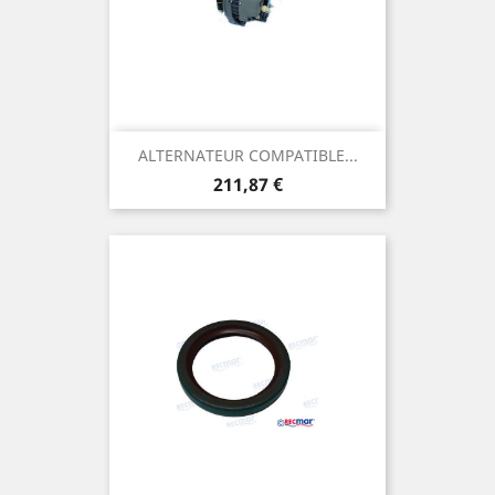
ALTERNATEUR COMPATIBLE...
Prix
211,87 €