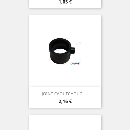
Prix
1,05 €
JOINT CAOUTCHOUC -...
Prix
2,16 €