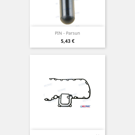
PIN - Parsun
Prix
5,43 €