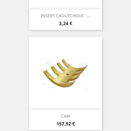
INSERT CAOUTCHOUC -...
Prix
3,24 €
CAM
Prix
157,92 €