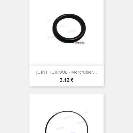
JOINT TORIQUE - Mercruiser...
Prix
3,12 €