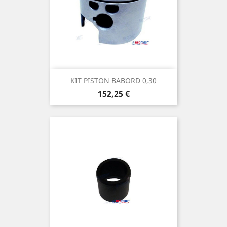
KIT PISTON BABORD 0,30
Prix
152,25 €