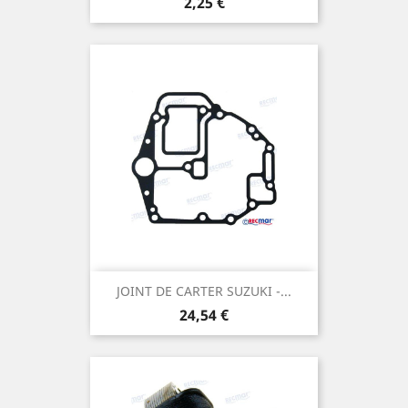
Prix
2,25 €
JOINT DE CARTER SUZUKI -...
Prix
24,54 €