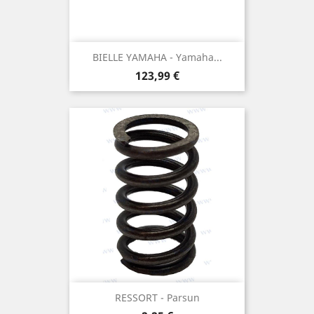
BIELLE YAMAHA - Yamaha...
Prix
123,99 €
RESSORT - Parsun