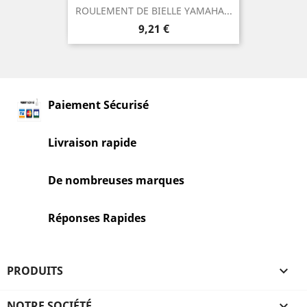
ROULEMENT DE BIELLE YAMAHA...
Prix
9,21 €
Paiement Sécurisé
Livraison rapide
De nombreuses marques
Réponses Rapides
PRODUITS

NOTRE SOCIÉTÉ
