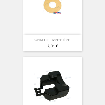
RONDELLE - Mercruiser...
Prix
2,01 €