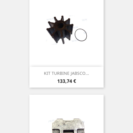
KIT TURBINE JABSCO...
Prix
133,74 €