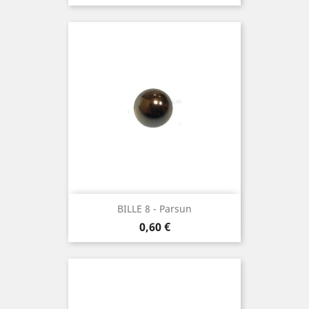
BILLE 8 - Parsun
Prix
0,60 €