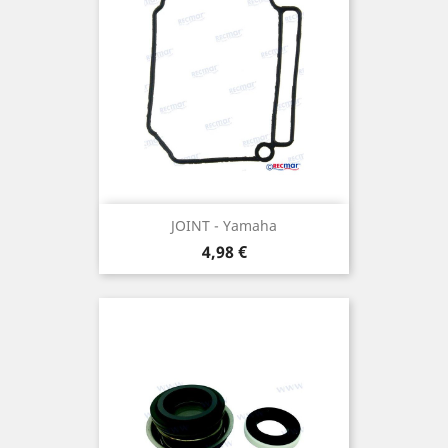
JOINT - Yamaha
Prix
4,98 €