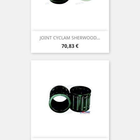
JOINT CYCLAM SHERWOOD...
Prix
70,83 €