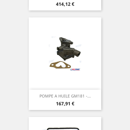
Prix
414,12 €
POMPE A HUILE GM181 -...
Prix
167,91 €